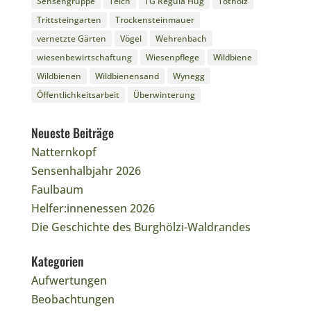
Sensengruppe
Teich
TG Regula Hug
Totholz
Trittsteingarten
Trockensteinmauer
vernetzte Gärten
Vögel
Wehrenbach
wiesenbewirtschaftung
Wiesenpflege
Wildbiene
Wildbienen
Wildbienensand
Wynegg
Öffentlichkeitsarbeit
Überwinterung
Neueste Beiträge
Natternkopf
Sensenhalbjahr 2026
Faulbaum
Helfer:innenessen 2026
Die Geschichte des Burghölzi-Waldrandes
Kategorien
Aufwertungen
Beobachtungen