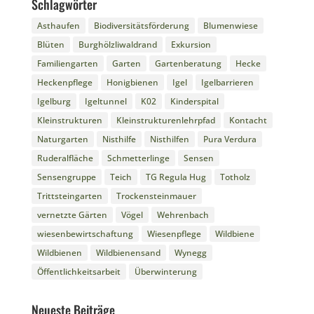
Schlagwörter
Asthaufen
Biodiversitätsförderung
Blumenwiese
Blüten
Burghölzliwaldrand
Exkursion
Familiengarten
Garten
Gartenberatung
Hecke
Heckenpflege
Honigbienen
Igel
Igelbarrieren
Igelburg
Igeltunnel
K02
Kinderspital
Kleinstrukturen
Kleinstrukturenlehrpfad
Kontacht
Naturgarten
Nisthilfe
Nisthilfen
Pura Verdura
Ruderalfläche
Schmetterlinge
Sensen
Sensengruppe
Teich
TG Regula Hug
Totholz
Trittsteingarten
Trockensteinmauer
vernetzte Gärten
Vögel
Wehrenbach
wiesenbewirtschaftung
Wiesenpflege
Wildbiene
Wildbienen
Wildbienensand
Wynegg
Öffentlichkeitsarbeit
Überwinterung
Neueste Beiträge