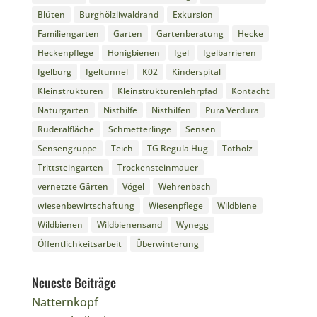
Blüten
Burghölzliwaldrand
Exkursion
Familiengarten
Garten
Gartenberatung
Hecke
Heckenpflege
Honigbienen
Igel
Igelbarrieren
Igelburg
Igeltunnel
K02
Kinderspital
Kleinstrukturen
Kleinstrukturenlehrpfad
Kontacht
Naturgarten
Nisthilfe
Nisthilfen
Pura Verdura
Ruderalfläche
Schmetterlinge
Sensen
Sensengruppe
Teich
TG Regula Hug
Totholz
Trittsteingarten
Trockensteinmauer
vernetzte Gärten
Vögel
Wehrenbach
wiesenbewirtschaftung
Wiesenpflege
Wildbiene
Wildbienen
Wildbienensand
Wynegg
Öffentlichkeitsarbeit
Überwinterung
Neueste Beiträge
Natternkopf