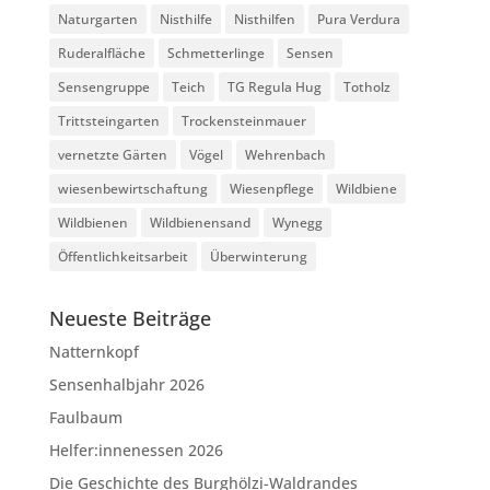
Naturgarten
Nisthilfe
Nisthilfen
Pura Verdura
Ruderalfläche
Schmetterlinge
Sensen
Sensengruppe
Teich
TG Regula Hug
Totholz
Trittsteingarten
Trockensteinmauer
vernetzte Gärten
Vögel
Wehrenbach
wiesenbewirtschaftung
Wiesenpflege
Wildbiene
Wildbienen
Wildbienensand
Wynegg
Öffentlichkeitsarbeit
Überwinterung
Neueste Beiträge
Natternkopf
Sensenhalbjahr 2026
Faulbaum
Helfer:innenessen 2026
Die Geschichte des Burghölzi-Waldrandes