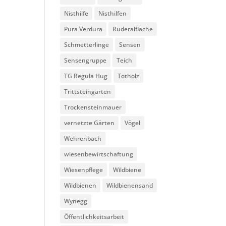
Nisthilfe
Nisthilfen
Pura Verdura
Ruderalfläche
Schmetterlinge
Sensen
Sensengruppe
Teich
TG Regula Hug
Totholz
Trittsteingarten
Trockensteinmauer
vernetzte Gärten
Vögel
Wehrenbach
wiesenbewirtschaftung
Wiesenpflege
Wildbiene
Wildbienen
Wildbienensand
Wynegg
Öffentlichkeitsarbeit