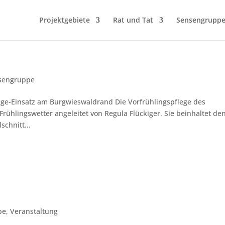
Projektgebiete
Rat und Tat
Sensengrupp
sengruppe
flege-Einsatz am Burgwieswaldrand Die Vorfrühlingspflege des
hlingswetter angeleitet von Regula Flückiger. Sie beinhaltet de
schnitt...
pe
,
Veranstaltung