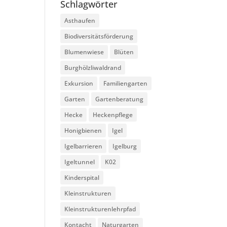
Schlagwörter
Asthaufen
Biodiversitätsförderung
Blumenwiese
Blüten
Burghölzliwaldrand
Exkursion
Familiengarten
Garten
Gartenberatung
Hecke
Heckenpflege
Honigbienen
Igel
Igelbarrieren
Igelburg
Igeltunnel
K02
Kinderspital
Kleinstrukturen
Kleinstrukturenlehrpfad
Kontacht
Naturgarten