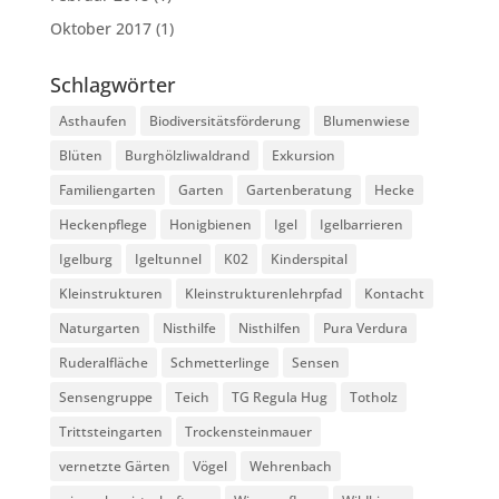
Oktober 2017
(1)
Schlagwörter
Asthaufen
Biodiversitätsförderung
Blumenwiese
Blüten
Burghölzliwaldrand
Exkursion
Familiengarten
Garten
Gartenberatung
Hecke
Heckenpflege
Honigbienen
Igel
Igelbarrieren
Igelburg
Igeltunnel
K02
Kinderspital
Kleinstrukturen
Kleinstrukturenlehrpfad
Kontacht
Naturgarten
Nisthilfe
Nisthilfen
Pura Verdura
Ruderalfläche
Schmetterlinge
Sensen
Sensengruppe
Teich
TG Regula Hug
Totholz
Trittsteingarten
Trockensteinmauer
vernetzte Gärten
Vögel
Wehrenbach