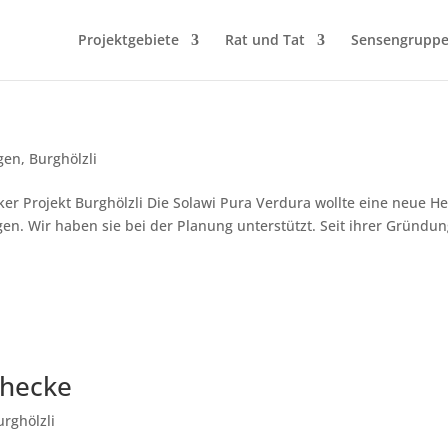
Projektgebiete
Rat und Tat
Sensengrupp
gen
,
Burghölzli
r Projekt Burghölzli Die Solawi Pura Verdura wollte eine neue H
egen. Wir haben sie bei der Planung unterstützt. Seit ihrer Gründu
zhecke
urghölzli