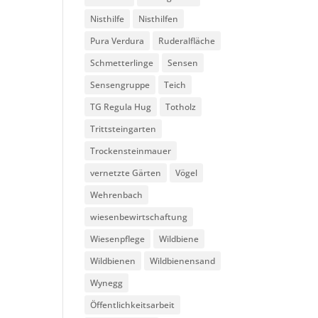
Nisthilfe
Nisthilfen
Pura Verdura
Ruderalfläche
Schmetterlinge
Sensen
Sensengruppe
Teich
TG Regula Hug
Totholz
Trittsteingarten
Trockensteinmauer
vernetzte Gärten
Vögel
Wehrenbach
wiesenbewirtschaftung
Wiesenpflege
Wildbiene
Wildbienen
Wildbienensand
Wynegg
Öffentlichkeitsarbeit