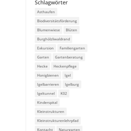
Schlagwörter
Asthaufen
Biodiversitätsförderung
Blumenwiese
Blüten
Burghölzliwaldrand
Exkursion
Familiengarten
Garten
Gartenberatung
Hecke
Heckenpflege
Honigbienen
Igel
Igelbarrieren
Igelburg
Igeltunnel
K02
Kinderspital
Kleinstrukturen
Kleinstrukturenlehrpfad
Kontacht
Naturgarten