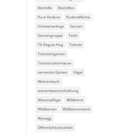
Nisthilfe
Nisthilfen
Pura Verdura
Ruderalfläche
Schmetterlinge
Sensen
Sensengruppe
Teich
TG Regula Hug
Totholz
Trittsteingarten
Trockensteinmauer
vernetzte Gärten
Vögel
Wehrenbach
wiesenbewirtschaftung
Wiesenpflege
Wildbiene
Wildbienen
Wildbienensand
Wynegg
Öffentlichkeitsarbeit