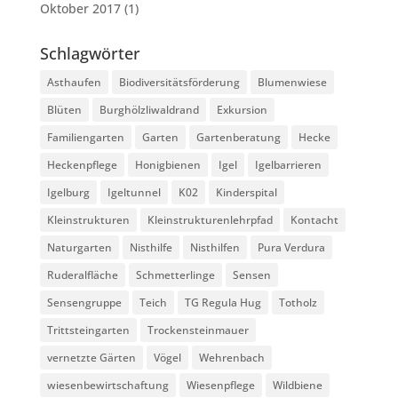
Oktober 2017
(1)
Schlagwörter
Asthaufen
Biodiversitätsförderung
Blumenwiese
Blüten
Burghölzliwaldrand
Exkursion
Familiengarten
Garten
Gartenberatung
Hecke
Heckenpflege
Honigbienen
Igel
Igelbarrieren
Igelburg
Igeltunnel
K02
Kinderspital
Kleinstrukturen
Kleinstrukturenlehrpfad
Kontacht
Naturgarten
Nisthilfe
Nisthilfen
Pura Verdura
Ruderalfläche
Schmetterlinge
Sensen
Sensengruppe
Teich
TG Regula Hug
Totholz
Trittsteingarten
Trockensteinmauer
vernetzte Gärten
Vögel
Wehrenbach
wiesenbewirtschaftung
Wiesenpflege
Wildbiene