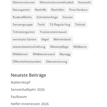
Kleinstrukturen
Kleinstrukturenlehrpfad
Kontacht
Naturgarten
Nisthilfe
Nisthilfen
Pura Verdura
Ruderalfläche
Schmetterlinge
Sensen
Sensengruppe
Teich
TG Regula Hug
Totholz
Trittsteingarten
Trockensteinmauer
vernetzte Gärten
Vögel
Wehrenbach
wiesenbewirtschaftung
Wiesenpflege
Wildbiene
Wildbienen
Wildbienensand
Wynegg
Öffentlichkeitsarbeit
Überwinterung
Neueste Beiträge
Natternkopf
Sensenhalbjahr 2026
Faulbaum
Helfer:innenessen 2026