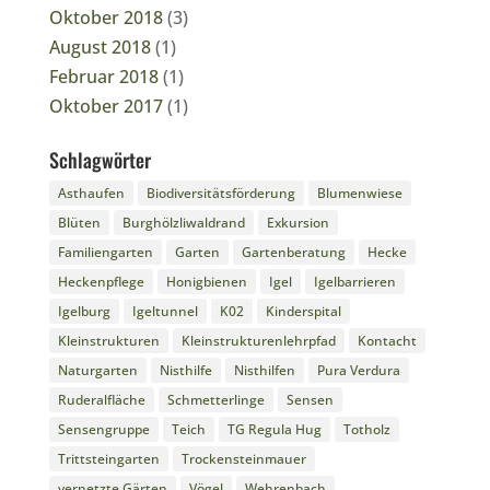
Oktober 2018
(3)
August 2018
(1)
Februar 2018
(1)
Oktober 2017
(1)
Schlagwörter
Asthaufen
Biodiversitätsförderung
Blumenwiese
Blüten
Burghölzliwaldrand
Exkursion
Familiengarten
Garten
Gartenberatung
Hecke
Heckenpflege
Honigbienen
Igel
Igelbarrieren
Igelburg
Igeltunnel
K02
Kinderspital
Kleinstrukturen
Kleinstrukturenlehrpfad
Kontacht
Naturgarten
Nisthilfe
Nisthilfen
Pura Verdura
Ruderalfläche
Schmetterlinge
Sensen
Sensengruppe
Teich
TG Regula Hug
Totholz
Trittsteingarten
Trockensteinmauer
vernetzte Gärten
Vögel
Wehrenbach