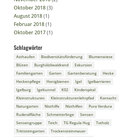
Oktober 2018
(3)
August 2018
(1)
Februar 2018
(1)
Oktober 2017
(1)
Schlagwörter
Asthaufen
Biodiversitätsförderung
Blumenwiese
Blüten
Burghölzliwaldrand
Exkursion
Familiengarten
Garten
Gartenberatung
Hecke
Heckenpflege
Honigbienen
Igel
Igelbarrieren
Igelburg
Igeltunnel
K02
Kinderspital
Kleinstrukturen
Kleinstrukturenlehrpfad
Kontacht
Naturgarten
Nisthilfe
Nisthilfen
Pura Verdura
Ruderalfläche
Schmetterlinge
Sensen
Sensengruppe
Teich
TG Regula Hug
Totholz
Trittsteingarten
Trockensteinmauer